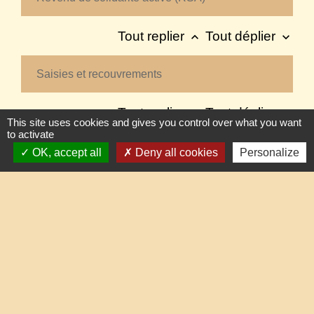
Tout replier
Tout déplier
keyboard_arrow_up
keyboard_arrow_down
Saisies et recouvrements
Tout replier
Tout déplier
keyboard_arrow_up
keyboard_arrow_down
This site uses cookies and gives you control over what you want
to activate
Sécurité sociale
OK, accept all
Deny all cookies
Personalize
Tout replier
Tout déplier
keyboard_arrow_up
keyboard_arrow_down
Surendettement
Tout replier
Tout déplier
keyboard_arrow_up
keyboard_arrow_down
Téléphonie et internet