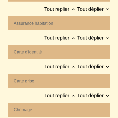
Tout replier
Tout déplier
keyboard_arrow_up
keyboard_arrow_down
Assurance habitation
Tout replier
Tout déplier
keyboard_arrow_up
keyboard_arrow_down
Carte d'identité
Tout replier
Tout déplier
keyboard_arrow_up
keyboard_arrow_down
Carte grise
Tout replier
Tout déplier
keyboard_arrow_up
keyboard_arrow_down
Chômage