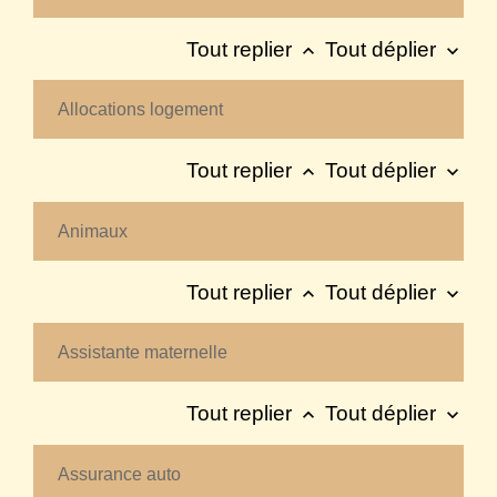
Tout replier
Tout déplier
keyboard_arrow_up
keyboard_arrow_down
Allocations logement
Tout replier
Tout déplier
keyboard_arrow_up
keyboard_arrow_down
Animaux
Tout replier
Tout déplier
keyboard_arrow_up
keyboard_arrow_down
Assistante maternelle
Tout replier
Tout déplier
keyboard_arrow_up
keyboard_arrow_down
Assurance auto