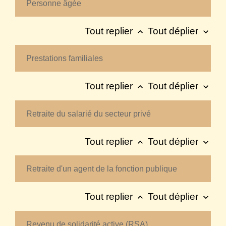
Personne âgée
Tout replier
Tout déplier
keyboard_arrow_up
keyboard_arrow_down
Prestations familiales
Tout replier
Tout déplier
keyboard_arrow_up
keyboard_arrow_down
Retraite du salarié du secteur privé
Tout replier
Tout déplier
keyboard_arrow_up
keyboard_arrow_down
Retraite d'un agent de la fonction publique
Tout replier
Tout déplier
keyboard_arrow_up
keyboard_arrow_down
Revenu de solidarité active (RSA)