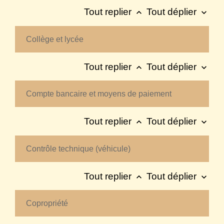
Tout replier
Tout déplier
keyboard_arrow_up
keyboard_arrow_down
Collège et lycée
Tout replier
Tout déplier
keyboard_arrow_up
keyboard_arrow_down
Compte bancaire et moyens de paiement
Tout replier
Tout déplier
keyboard_arrow_up
keyboard_arrow_down
Contrôle technique (véhicule)
Tout replier
Tout déplier
keyboard_arrow_up
keyboard_arrow_down
Copropriété