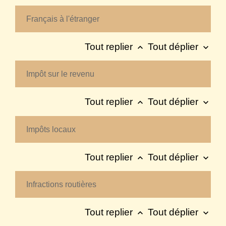
Français à l'étranger
Tout replier
Tout déplier
keyboard_arrow_up
keyboard_arrow_down
Impôt sur le revenu
Tout replier
Tout déplier
keyboard_arrow_up
keyboard_arrow_down
Impôts locaux
Tout replier
Tout déplier
keyboard_arrow_up
keyboard_arrow_down
Infractions routières
Tout replier
Tout déplier
keyboard_arrow_up
keyboard_arrow_down