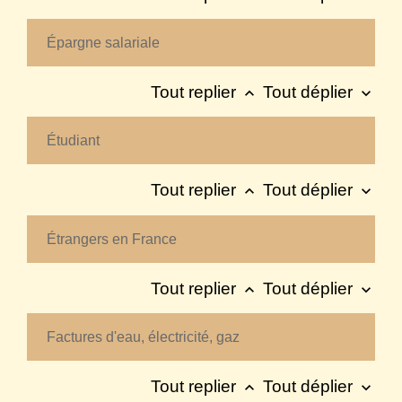
Épargne salariale
Tout replier
Tout déplier
keyboard_arrow_up
keyboard_arrow_down
Étudiant
Tout replier
Tout déplier
keyboard_arrow_up
keyboard_arrow_down
Étrangers en France
Tout replier
Tout déplier
keyboard_arrow_up
keyboard_arrow_down
Factures d'eau, électricité, gaz
Tout replier
Tout déplier
keyboard_arrow_up
keyboard_arrow_down