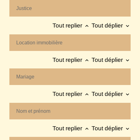
Justice
Tout replier
Tout déplier
keyboard_arrow_up
keyboard_arrow_down
Location immobilière
Tout replier
Tout déplier
keyboard_arrow_up
keyboard_arrow_down
Mariage
Tout replier
Tout déplier
keyboard_arrow_up
keyboard_arrow_down
Nom et prénom
Tout replier
Tout déplier
keyboard_arrow_up
keyboard_arrow_down