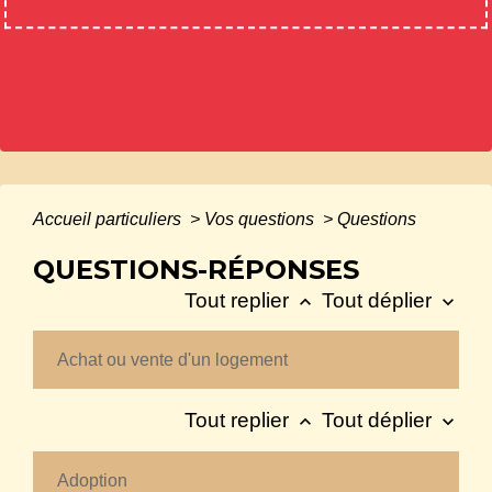
Accueil particuliers
>
Vos questions
>
Questions
QUESTIONS-RÉPONSES
Tout replier
Tout déplier
keyboard_arrow_up
keyboard_arrow_down
Achat ou vente d'un logement
Tout replier
Tout déplier
keyboard_arrow_up
keyboard_arrow_down
Adoption