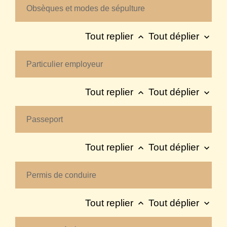
Obsèques et modes de sépulture
Tout replier
Tout déplier
keyboard_arrow_up
keyboard_arrow_down
Particulier employeur
Tout replier
Tout déplier
keyboard_arrow_up
keyboard_arrow_down
Passeport
Tout replier
Tout déplier
keyboard_arrow_up
keyboard_arrow_down
Permis de conduire
Tout replier
Tout déplier
keyboard_arrow_up
keyboard_arrow_down