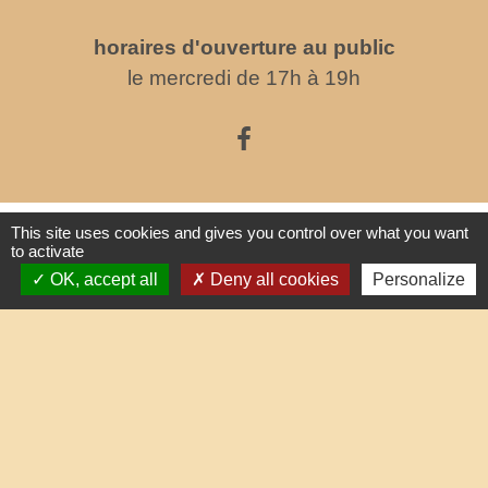
horaires d'ouverture au public
le mercredi de 17h à 19h
Liens
This site uses cookies and gives you control over what you want
to activate
Oise mobilité
OK, accept all
Deny all cookies
Personalize
Service Public
Agence nationale des titres sécurisés
Partenaires institutionnels
Communauté d'Agglo du Beauvaisis
Département de l'Oise