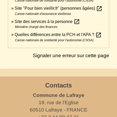
Caisse nationale de solidarité pour l'autonomie (CNSA)
open_in_new
Site "Pour bien vieillir.fr" (personnes âgées)
Caisse nationale d'assurance vieillesse
open_in_new
Site des services à la personne
Ministère chargé des finances
open_in_new
Quelles différences entre la PCH et l'APA ?
Caisse nationale de solidarité pour l'autonomie (CNSA)
Signaler une erreur sur cette page
Contacts
Commune de Lafraye
19, rue de l'Eglise
60510 Lafraye - FRANCE