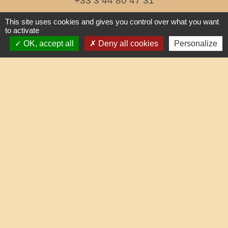
+33 3 44 80 47 31
Contact par formulaire
This site uses cookies and gives you control over what you want
to activate
OK, accept all
Deny all cookies
Personalize
horaires d'ouverture au public
le mercredi de 17h à 19h
Liens
Oise mobilité
Service Public
Agence nationale des titres sécurisés
Partenaires institutionnels