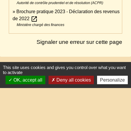
Autorité de contrôle prudentiel et de résolution (ACPR)
Brochure pratique 2023 - Déclaration des revenus
open_in_new
de 2022
Ministère chargé des finances
Signaler une erreur sur cette page
This site uses cookies and gives you control over what you want
to activate
Contacts
OK, accept all
Deny all cookies
Personalize
Commune de Lafraye
19, rue de l'Eglise
60510 Lafraye - FRANCE
+33 3 44 80 47 31
Contact par formulaire