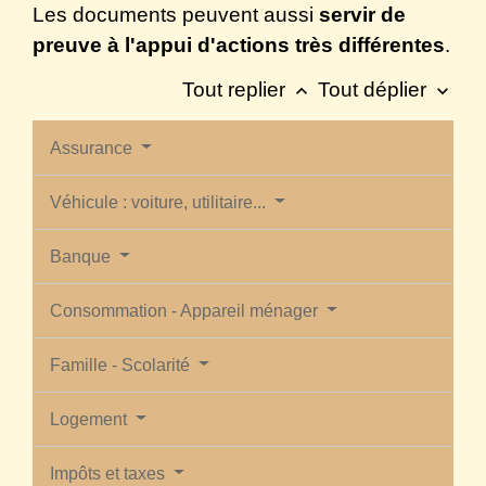
Les documents peuvent aussi
servir de
preuve à l'appui d'actions très différentes
.
Tout replier
Tout déplier
keyboard_arrow_up
keyboard_arrow_down
Assurance
Véhicule : voiture, utilitaire...
Banque
Consommation - Appareil ménager
Famille - Scolarité
Logement
Impôts et taxes