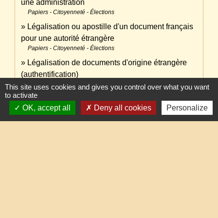
une administration
Papiers - Citoyenneté - Élections
Légalisation ou apostille d'un document français
pour une autorité étrangère
Papiers - Citoyenneté - Élections
Légalisation de documents d'origine étrangère
(authentification)
Papiers - Citoyenneté - Élections
This site uses cookies and gives you control over what you want
to activate
Légalisation de signature
OK, accept all
Deny all cookies
Personalize
Papiers - Citoyenneté - Élections
Perte de sa carte de séjour par l'Européen ou un
membre de sa famille
Étranger - Europe
Comment obtenir un second livret de famille en
cas de perte, vol ou détérioration ?
Papiers - Citoyenneté - Élections
Perte de sa carte bancaire
Argent - Impôts - Consommation