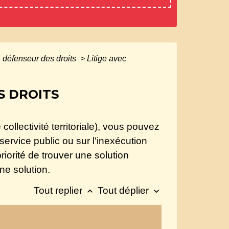
f, défenseur des droits
>
Litige avec
S DROITS
collectivité territoriale), vous pouvez
 service public ou sur l'inexécution
iorité de trouver une solution
ne solution.
Tout replier
Tout déplier
keyboard_arrow_up
keyboard_arrow_down