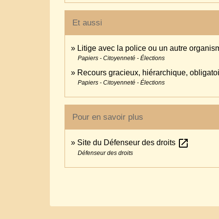
Et aussi
Litige avec la police ou un autre organis
Papiers - Citoyenneté - Élections
Recours gracieux, hiérarchique, obligato
Papiers - Citoyenneté - Élections
Pour en savoir plus
open_in_new
Site du Défenseur des droits
Défenseur des droits