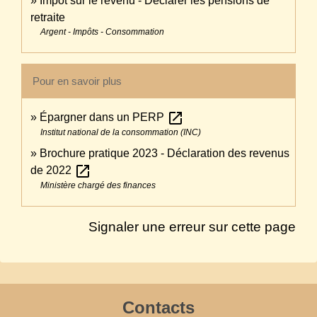
Impôt sur le revenu - Déclarer les pensions de
retraite
Argent - Impôts - Consommation
Pour en savoir plus
open_in_new
Épargner dans un PERP
Institut national de la consommation (INC)
Brochure pratique 2023 - Déclaration des revenus
open_in_new
de 2022
Ministère chargé des finances
Signaler une erreur sur cette page
Contacts