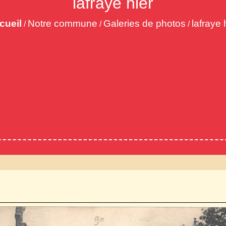
lafraye hier
cueil
Notre commune
Galeries de photos
lafraye 
/
/
/