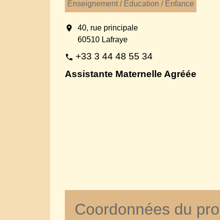
Enseignement / Education / Enfance
location_on
40, rue principale
60510 Lafraye
+33 3 44 48 55 34
phone
Assistante Maternelle Agréée
Coordonnées du pro