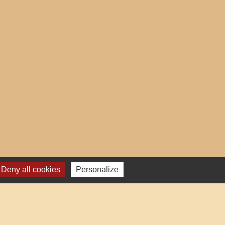
Deny all cookies
Personalize
res institutionnels
auté d'Agglo du Beauvaisis