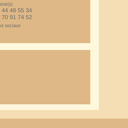
one(s)
 44 48 55 34
 70 91 74 52
x sociaux