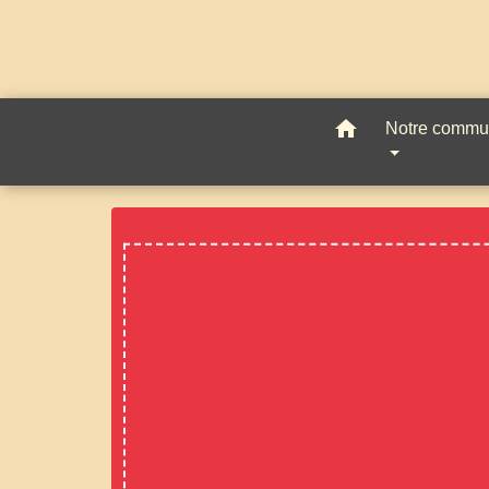
home
Notre comm